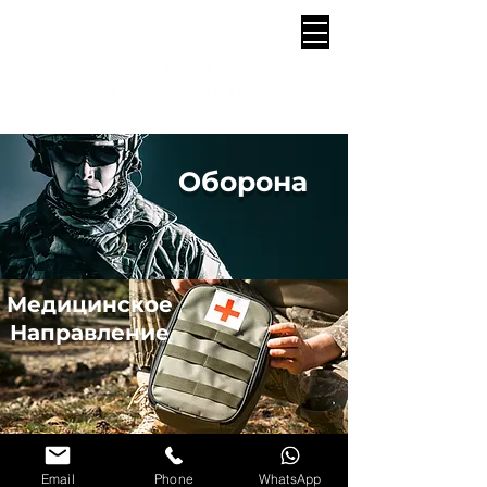
Оборона
Медицинское
Направление
Email
Phone
WhatsApp