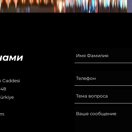
нами
k Caddesi
 48
Türkiye
om